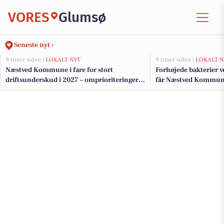
VORES
Glumsø
Seneste nyt ›
9 timer siden |
LOKALT NYT
9 timer siden |
LOKALT N
Næstved Kommune i fare for stort
Forhøjede bakterier 
driftsunderskud i 2027 – omprioriteringer
får Næstved Kommune 
på vej for at bevare velfærden
badning ved Præstø F