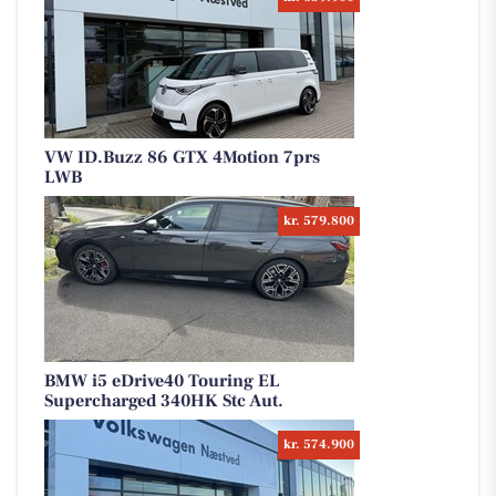
VW ID.Buzz 86 GTX 4Motion 7prs
LWB
kr. 579.800
BMW i5 eDrive40 Touring EL
Supercharged 340HK Stc Aut.
kr. 574.900