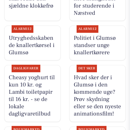
sjældne klokkefrø
for studerende i
Næstved
ALARM112
ALARM112
Utryghedsskaben
Politiet i Glumsø
de knallertkørsel i
standser unge
Glumsø
knallertkørere
DAGLIGVARER
DET SKER
Cheasy yoghurt til
Hvad sker der i
kun 10 kr. og
Glumsø i den
Lambi toiletpapir
kommende uge?
til 16 kr. - se de
Prøv skydning
lokale
eller se den nyeste
dagligvaretilbud
animationsfilm!
BOLIGMARKED
BOLIGMARKED