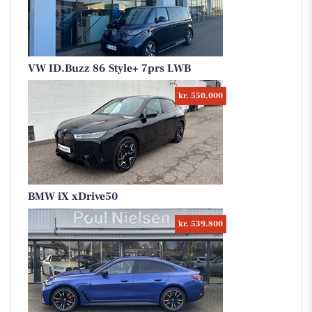
VW ID.Buzz 86 Style+ 7prs LWB
kr. 550.000
BMW iX xDrive50
kr. 539.800