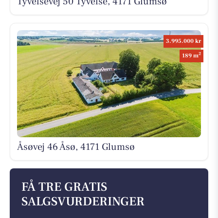
Tyvelsevej 50 Tyvelse, 4171 Glumsø
3.995.000 kr
2
189 m
Åsøvej 46 Åsø, 4171 Glumsø
FÅ TRE GRATIS
SALGSVURDERINGER