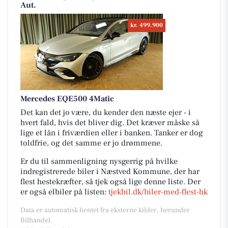
Aut.
kr. 499.900
Mercedes EQE500 4Matic
Det kan det jo være, du kender den næste ejer - i
hvert fald, hvis det bliver dig. Det kræver måske så
lige et lån i friværdien eller i banken. Tanker er dog
toldfrie, og det samme er jo drømmene.
Er du til sammenligning nysgerrig på hvilke
indregistrerede biler i Næstved Kommune, der har
flest hestekræfter, så tjek også lige denne liste. Der
er også elbiler på listen:
tjekbil.dk/biler-med-flest-hk
Data er automatisk hentet fra eksterne kilder, herunder
Bilhandel.