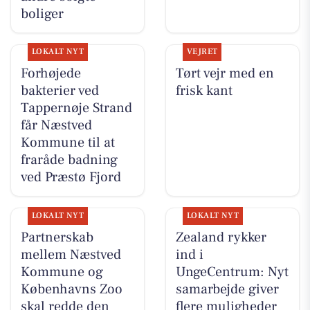
boliger
LOKALT NYT
VEJRET
Forhøjede
Tørt vejr med en
bakterier ved
frisk kant
Tappernøje Strand
får Næstved
Kommune til at
fraråde badning
ved Præstø Fjord
LOKALT NYT
LOKALT NYT
Partnerskab
Zealand rykker
mellem Næstved
ind i
Kommune og
UngeCentrum: Nyt
Københavns Zoo
samarbejde giver
skal redde den
flere muligheder