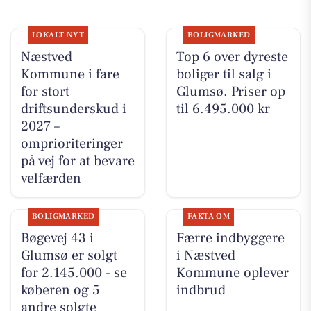
LOKALT NYT
BOLIGMARKED
Næstved
Top 6 over dyreste
Kommune i fare
boliger til salg i
for stort
Glumsø. Priser op
driftsunderskud i
til 6.495.000 kr
2027 –
omprioriteringer
på vej for at bevare
velfærden
BOLIGMARKED
FAKTA OM
Bøgevej 43 i
Færre indbyggere
Glumsø er solgt
i Næstved
for 2.145.000 - se
Kommune oplever
køberen og 5
indbrud
andre solgte