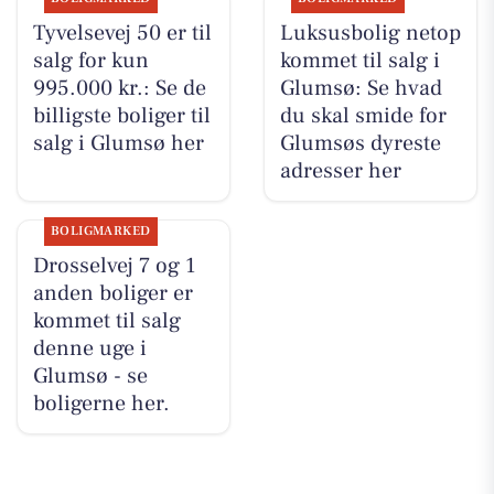
Tyvelsevej 50 er til
Luksusbolig netop
salg for kun
kommet til salg i
995.000 kr.: Se de
Glumsø: Se hvad
billigste boliger til
du skal smide for
salg i Glumsø her
Glumsøs dyreste
adresser her
BOLIGMARKED
Drosselvej 7 og 1
anden boliger er
kommet til salg
denne uge i
Glumsø - se
boligerne her.