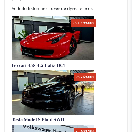
Se hele listen her - over de dyreste øser.
kr. 1.399.000
Ferrari 458 4,5 Italia DCT
kr. 769.000
Tesla Model S Plaid AWD
kr. 639.900