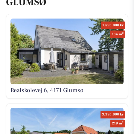
GLUMSØ
1.895.000 kr
2
134 m
Realskolevej 6, 4171 Glumsø
3.395.000 kr
2
219 m