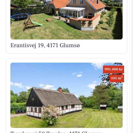
Erantisvej 19, 4171 Glumsø
995.000 kr
2
105 m