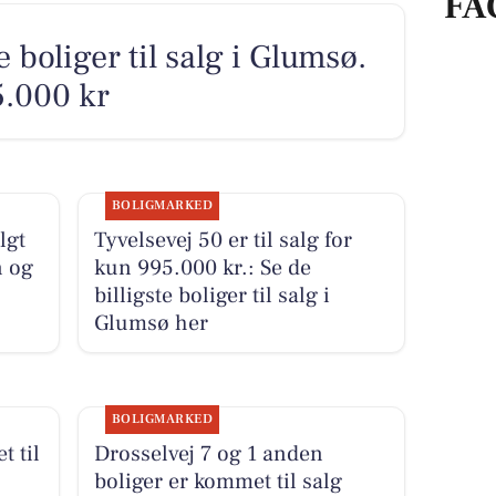
FA
 boliger til salg i Glumsø.
5.000 kr
BOLIGMARKED
lgt
Tyvelsevej 50 er til salg for
n og
kun 995.000 kr.: Se de
billigste boliger til salg i
Glumsø her
BOLIGMARKED
 til
Drosselvej 7 og 1 anden
u
boliger er kommet til salg