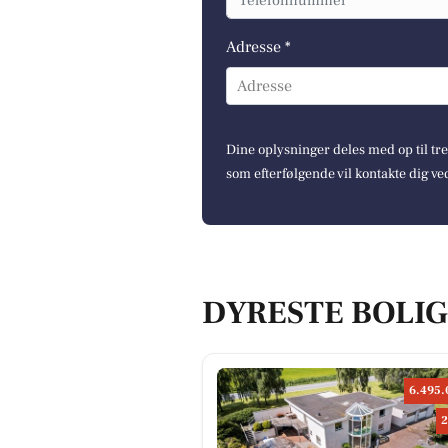
Adresse *
Adresse
Dine oplysninger deles med op til t
som efterfølgende vil kontakte dig ve
DYRESTE BOLIG
6.495.
2