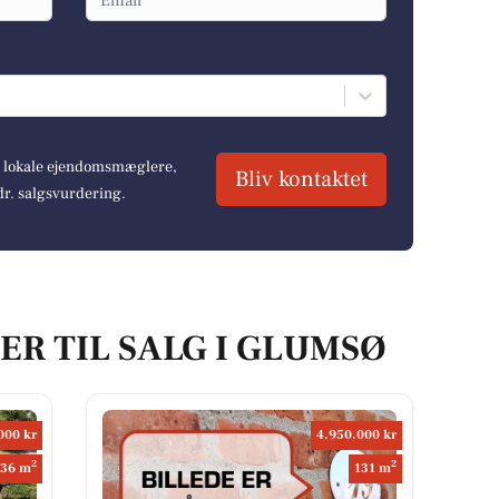
re lokale ejendomsmæglere,
Bliv kontaktet
dr. salgsvurdering.
ER TIL SALG I GLUMSØ
000 kr
4.950.000 kr
2
2
36 m
131 m