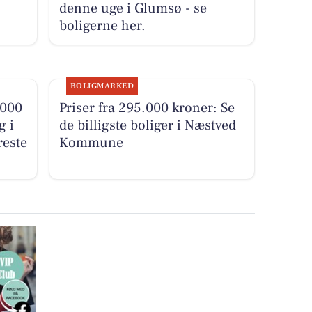
denne uge i Glumsø - se
boligerne her.
BOLIGMARKED
.000
Priser fra 295.000 kroner: Se
g i
de billigste boliger i Næstved
reste
Kommune