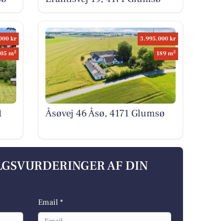
000 kr
3.995.000 kr
2
2
105 m
189 m
1
Åsøvej 46 Åsø, 4171 Glumsø
ALGSVURDERINGER AF DIN
Email *