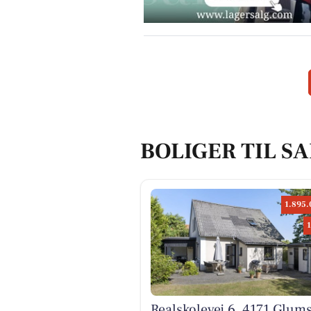
BOLIGER TIL S
1.895.
Realskolevej 6, 4171 Glum