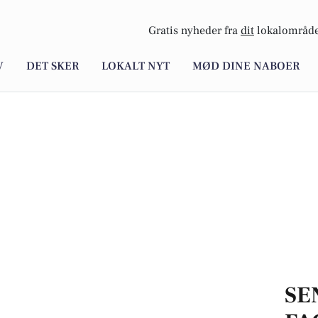
Gratis nyheder fra
dit
lokalområde
V
DET SKER
LOKALT NYT
MØD DINE NABOER
SE