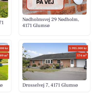
Nødholmsvej 29 Nødholm,
71
4171 Glumsø
000 kr
3.995.000 kr
2
2
189 m
174 m
sø
Drosselvej 7, 4171 Glumsø