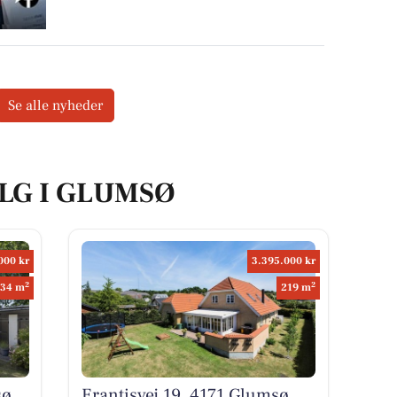
Se alle nyheder
ALG I GLUMSØ
000 kr
3.395.000 kr
2
2
134 m
219 m
sø
Erantisvej 19, 4171 Glumsø