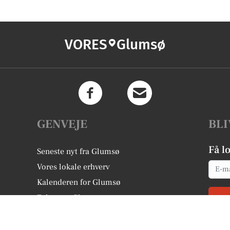
VORES
Glumsø
GENVEJE
BLI
Få l
Seneste nyt fra Glumsø
Email
Vores lokale erhverv
Kalenderen for Glumsø
Fakta om Glumsø
Erhvervsartikler
Næstved Kommune