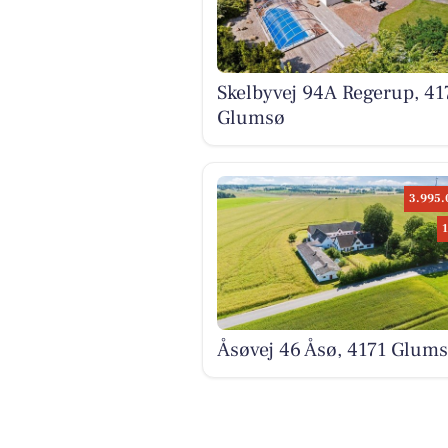
Skelbyvej 94A Regerup, 41
Glumsø
3.995.
Åsøvej 46 Åsø, 4171 Glum