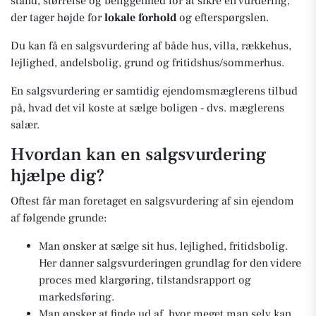
stand, størrelse og beliggenhed for at sikre en vurdering,
der tager højde for
lokale forhold
og efterspørgslen.
Du kan få en salgsvurdering af både hus, villa, rækkehus,
lejlighed, andelsbolig, grund og fritidshus/sommerhus.
En salgsvurdering er samtidig ejendomsmæglerens tilbud
på, hvad det vil koste at sælge boligen - dvs. mæglerens
salær.
Hvordan kan en salgsvurdering
hjælpe dig?
Oftest får man foretaget en salgsvurdering af sin ejendom
af følgende grunde:
Man ønsker at sælge sit hus, lejlighed, fritidsbolig.
Her danner salgsvurderingen grundlag for den videre
proces med klargøring, tilstandsrapport og
markedsføring.
Man ønsker at finde ud af, hvor meget man selv kan