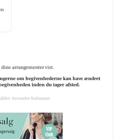
en
å dine arrangementer vist.
sningerne om begivenhederne kan have ændret
k begivenheden inden du tager afsted.
 kilder, herunder Kultunaut.