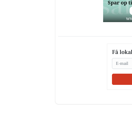
Få loka
Email