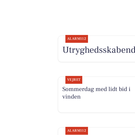
ALARM112
Utryghedsskabende
VEJRET
Sommerdag med lidt bid i
vinden
ALARM112