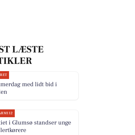
ST LÆSTE
TIKLER
JRET
merdag med lidt bid i
den
ARM112
tiet i Glumsø standser unge
lertkørere