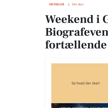
Weekend i Glumsø: Biografeventyr og f
ARTIKLER
Det sker
Weekend i 
Biografeven
fortællende