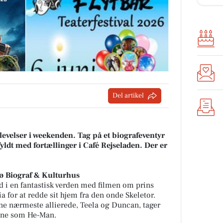
Del artikel
velser i weekenden. Tag på et biografeventyr
ldt med fortællinger i Café Rejseladen. Der er
ø Biograf & Kulturhus
d i en fantastisk verden med filmen om prins
ia for at redde sit hjem fra den onde Skeletor.
e nærmeste allierede, Teela og Duncan, tager
bne som He-Man.