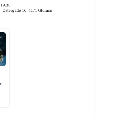
. 19:30
s, Østergade 16, 4171 Glumsø
AG
5
.
r