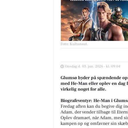
Foto: Kultunaut
.
Onsdag d. 03. jun. 2026 - kl. 09:04
Glumsø byder på spændende ople
med He-Man eller oplev en dag fy
virkelig noget for alle.
Biografeventyr: He-Man i Glums
Fredag aften kan du begive dig in
Adam, der vender tilbage til Etern
Oplev dramaet, når Adam, med sin
kampen op og omfavner sin skæ