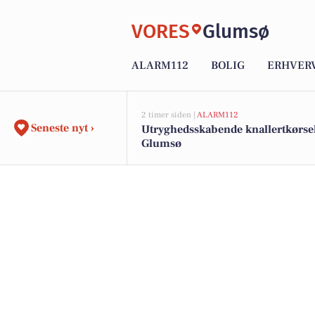
VORES
Glumsø
ALARM112
BOLIG
ERHVER
2 timer siden |
ALARM112
Seneste nyt ›
Utryghedsskabende knallertkørsel
Glumsø