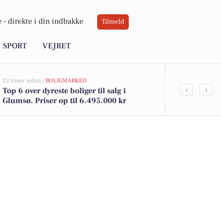
 -
direkte i din indbakke
Tilmeld
SPORT
VEJRET
22 timer siden |
BOLIGMARKED
03-08-2026 12:25
‹
›
Top 6 over dyreste boliger til salg i
Politiet i G
Glumsø. Priser op til 6.495.000 kr
knallertkøre