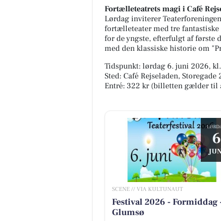
Fortælleteatrets magi i Café Rej
Lørdag inviterer Teaterforeningen
fortælleteater med tre fantastiske
for de yngste, efterfulgt af først
med den klassiske historie om "P
Tidspunkt: lørdag 6. juni 2026, kl
Sted: Café Rejseladen, Storegade
Entré: 322 kr (billetten gælder til 
LØRD
6
JUN
SCENE // VIA KULTUNAUT
Festival 2026 - Formiddag 
Glumsø