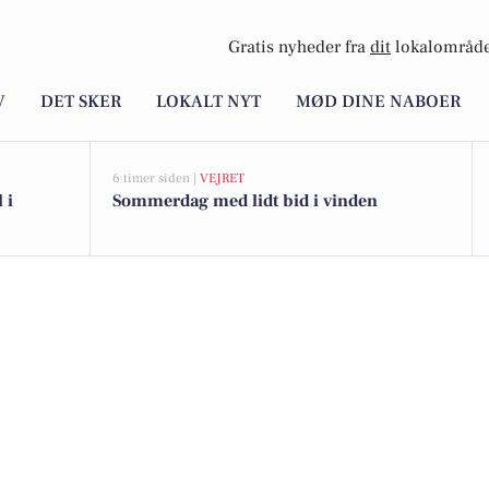
Gratis nyheder fra
dit
lokalområde
V
DET SKER
LOKALT NYT
MØD DINE NABOER
6 timer siden |
VEJRET
 i
Sommerdag med lidt bid i vinden