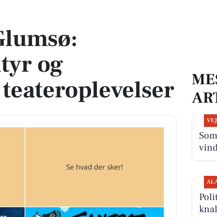
ortællende teateroplevelser
Glumsø:
tyr og
ME
 teateroplevelser
AR
VE
Som
vin
AL
Poli
knal