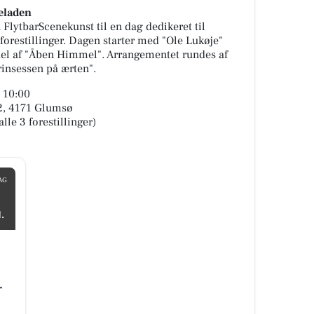
seladen
 FlytbarScenekunst til en dag dedikeret til
 forestillinger. Dagen starter med "Ole Lukøje"
e del af "Åben Himmel". Arrangementet rundes af
rinsessen på ærten".
. 10:00
 2, 4171 Glumsø
alle 3 forestillinger)
AG
.
-