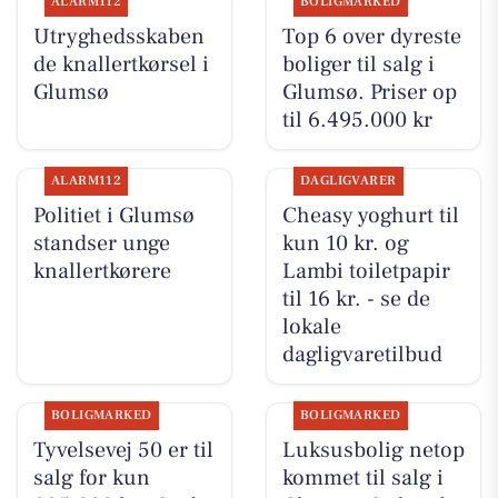
ALARM112
BOLIGMARKED
Utryghedsskaben
Top 6 over dyreste
de knallertkørsel i
boliger til salg i
Glumsø
Glumsø. Priser op
til 6.495.000 kr
ALARM112
DAGLIGVARER
Politiet i Glumsø
Cheasy yoghurt til
standser unge
kun 10 kr. og
knallertkørere
Lambi toiletpapir
til 16 kr. - se de
lokale
dagligvaretilbud
BOLIGMARKED
BOLIGMARKED
Tyvelsevej 50 er til
Luksusbolig netop
salg for kun
kommet til salg i