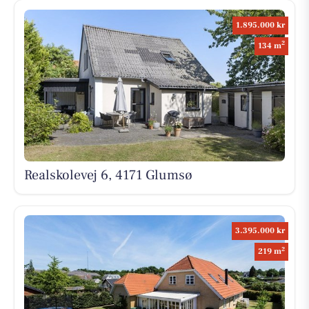
1.895.000 kr
2
134 m
Realskolevej 6, 4171 Glumsø
3.395.000 kr
2
219 m