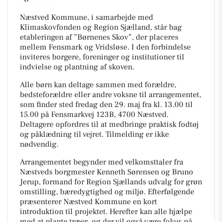
Næstved Kommune, i samarbejde med
Klimaskovfonden og Region Sjælland, står bag
etableringen af ”Børnenes Skov”, der placeres
mellem Fensmark og Vridsløse. I den forbindelse
inviteres borgere, foreninger og institutioner til
indvielse og plantning af skoven.
Alle børn kan deltage sammen med forældre,
bedsteforældre eller andre voksne til arrangementet,
som finder sted fredag den 29. maj fra kl. 13.00 til
15.00 på Fensmarkvej 123B, 4700 Næstved.
Deltagere opfordres til at medbringe praktisk fodtøj
og påklædning til vejret. Tilmelding er ikke
nødvendig.
Arrangementet begynder med velkomsttaler fra
Næstveds borgmester Kenneth Sørensen og Bruno
Jerup, formand for Region Sjællands udvalg for grøn
omstilling, bæredygtighed og miljø. Efterfølgende
præsenterer Næstved Kommune en kort
introduktion til projektet. Herefter kan alle hjælpe
med at plante træer, og der vil også være fokus på,