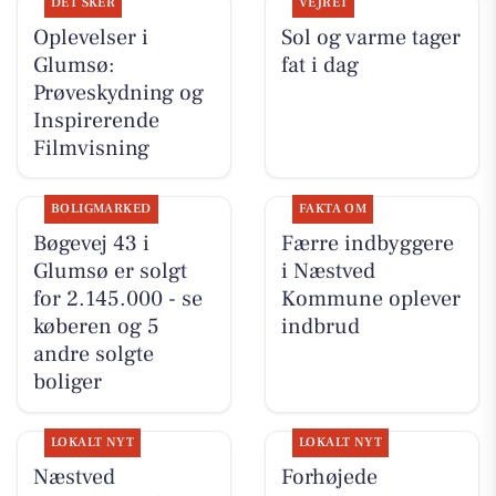
DET SKER
VEJRET
Oplevelser i
Sol og varme tager
Glumsø:
fat i dag
Prøveskydning og
Inspirerende
Filmvisning
BOLIGMARKED
FAKTA OM
Bøgevej 43 i
Færre indbyggere
Glumsø er solgt
i Næstved
for 2.145.000 - se
Kommune oplever
køberen og 5
indbrud
andre solgte
boliger
LOKALT NYT
LOKALT NYT
Næstved
Forhøjede