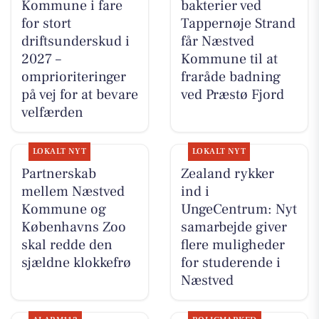
Kommune i fare
bakterier ved
for stort
Tappernøje Strand
driftsunderskud i
får Næstved
2027 –
Kommune til at
omprioriteringer
fraråde badning
på vej for at bevare
ved Præstø Fjord
velfærden
LOKALT NYT
LOKALT NYT
Partnerskab
Zealand rykker
mellem Næstved
ind i
Kommune og
UngeCentrum: Nyt
Københavns Zoo
samarbejde giver
skal redde den
flere muligheder
sjældne klokkefrø
for studerende i
Næstved