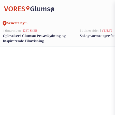
VORES
Glumsø
Seneste nyt ›
4 timer siden |
DET SKER
11 timer siden |
VEJRET
Oplevelser i Glumsø: Prøveskydning og
Sol og varme tager fat
Inspirerende Filmvisning