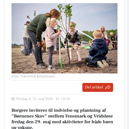
Foto: Næstved Kommune
.
Del artikel
Tirsdag d. 12. maj 2026 - kl. 14:35
Borgere inviteres til indvielse og plantning af
”Børnenes Skov” mellem Fensmark og Vridsløse
fredag den 29. maj med aktiviteter for både børn
og voksne.