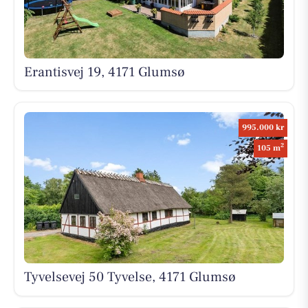
Erantisvej 19, 4171 Glumsø
995.000 kr
2
105 m
Tyvelsevej 50 Tyvelse, 4171 Glumsø