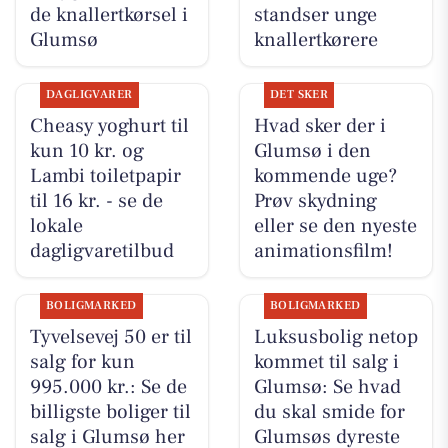
de knallertkørsel i
standser unge
Glumsø
knallertkørere
DAGLIGVARER
DET SKER
Cheasy yoghurt til
Hvad sker der i
kun 10 kr. og
Glumsø i den
Lambi toiletpapir
kommende uge?
til 16 kr. - se de
Prøv skydning
lokale
eller se den nyeste
dagligvaretilbud
animationsfilm!
BOLIGMARKED
BOLIGMARKED
Tyvelsevej 50 er til
Luksusbolig netop
salg for kun
kommet til salg i
995.000 kr.: Se de
Glumsø: Se hvad
billigste boliger til
du skal smide for
salg i Glumsø her
Glumsøs dyreste