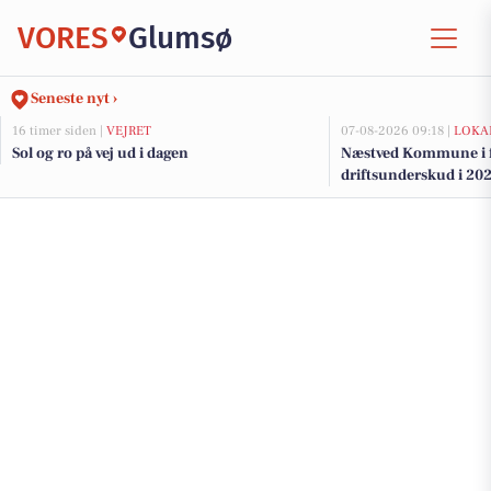
VORES
Glumsø
Seneste nyt ›
16 timer siden |
VEJRET
07-08-2026 09:18 |
LOKA
Sol og ro på vej ud i dagen
Næstved Kommune i fa
driftsunderskud i 202
på vej for at bevare v