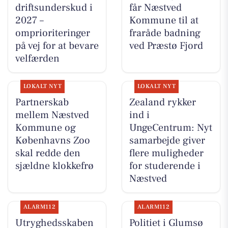
driftsunderskud i
får Næstved
2027 –
Kommune til at
omprioriteringer
fraråde badning
på vej for at bevare
ved Præstø Fjord
velfærden
LOKALT NYT
LOKALT NYT
Partnerskab
Zealand rykker
mellem Næstved
ind i
Kommune og
UngeCentrum: Nyt
Københavns Zoo
samarbejde giver
skal redde den
flere muligheder
sjældne klokkefrø
for studerende i
Næstved
ALARM112
ALARM112
Utryghedsskaben
Politiet i Glumsø