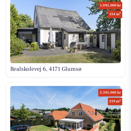
1.895.000 kr
2
134 m
Realskolevej 6, 4171 Glumsø
3.395.000 kr
2
219 m