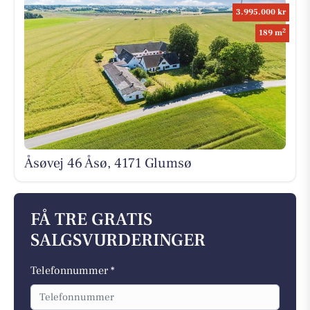
3.995.000 kr
2
189 m
Åsøvej 46 Åsø, 4171 Glumsø
FÅ TRE GRATIS
SALGSVURDERINGER
Telefonnummer *