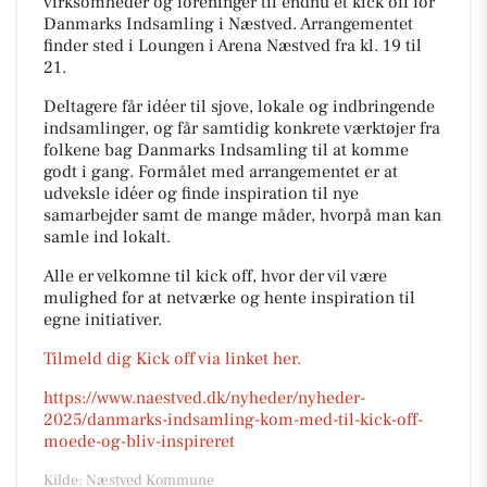
virksomheder og foreninger til endnu et kick off for
Danmarks Indsamling i Næstved. Arrangementet
finder sted i Loungen i Arena Næstved fra kl. 19 til
21.
Deltagere får idéer til sjove, lokale og indbringende
indsamlinger, og får samtidig konkrete værktøjer fra
folkene bag Danmarks Indsamling til at komme
godt i gang. Formålet med arrangementet er at
udveksle idéer og finde inspiration til nye
samarbejder samt de mange måder, hvorpå man kan
samle ind lokalt.
Alle er velkomne til kick off, hvor der vil være
mulighed for at netværke og hente inspiration til
egne initiativer.
Tilmeld dig Kick off via linket her.
https://www.naestved.dk/nyheder/nyheder-
2025/danmarks-indsamling-kom-med-til-kick-off-
moede-og-bliv-inspireret
Kilde: Næstved Kommune