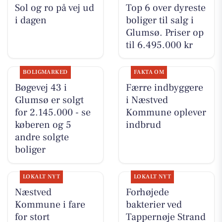
Sol og ro på vej ud
Top 6 over dyreste
i dagen
boliger til salg i
Glumsø. Priser op
til 6.495.000 kr
BOLIGMARKED
FAKTA OM
Bøgevej 43 i
Færre indbyggere
Glumsø er solgt
i Næstved
for 2.145.000 - se
Kommune oplever
køberen og 5
indbrud
andre solgte
boliger
LOKALT NYT
LOKALT NYT
Næstved
Forhøjede
Kommune i fare
bakterier ved
for stort
Tappernøje Strand