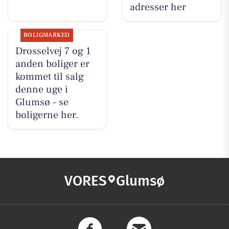
adresser her
BOLIGMARKED
Drosselvej 7 og 1
anden boliger er
kommet til salg
denne uge i
Glumsø - se
boligerne her.
VORES
Glumsø