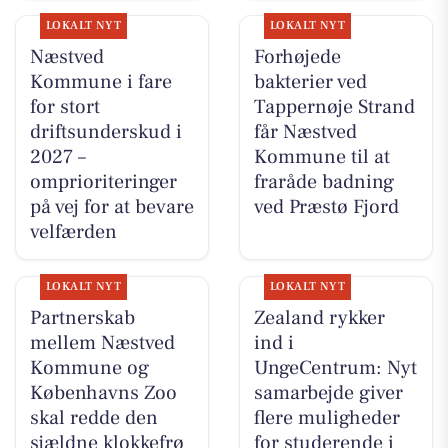
LOKALT NYT
LOKALT NYT
Næstved
Forhøjede
Kommune i fare
bakterier ved
for stort
Tappernøje Strand
driftsunderskud i
får Næstved
2027 –
Kommune til at
omprioriteringer
fraråde badning
på vej for at bevare
ved Præstø Fjord
velfærden
LOKALT NYT
LOKALT NYT
Partnerskab
Zealand rykker
mellem Næstved
ind i
Kommune og
UngeCentrum: Nyt
Københavns Zoo
samarbejde giver
skal redde den
flere muligheder
sjældne klokkefrø
for studerende i