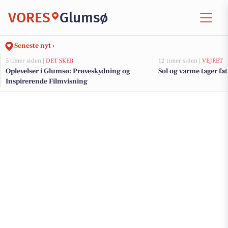
VORES
Glumsø
Seneste nyt ›
5 timer siden |
DET SKER
12 timer siden |
VEJRET
Oplevelser i Glumsø: Prøveskydning og
Sol og varme tager fat
Inspirerende Filmvisning