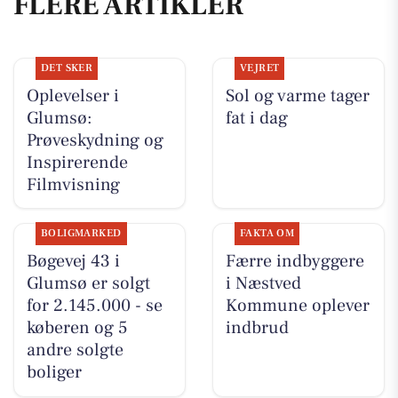
FLERE ARTIKLER
DET SKER
VEJRET
Oplevelser i
Sol og varme tager
Glumsø:
fat i dag
Prøveskydning og
Inspirerende
Filmvisning
BOLIGMARKED
FAKTA OM
Bøgevej 43 i
Færre indbyggere
Glumsø er solgt
i Næstved
for 2.145.000 - se
Kommune oplever
køberen og 5
indbrud
andre solgte
boliger