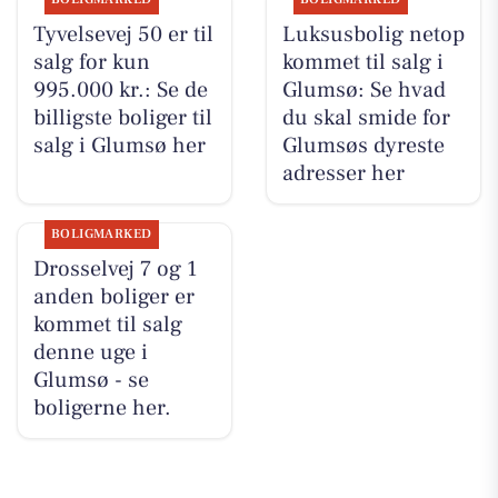
Tyvelsevej 50 er til
Luksusbolig netop
salg for kun
kommet til salg i
995.000 kr.: Se de
Glumsø: Se hvad
billigste boliger til
du skal smide for
salg i Glumsø her
Glumsøs dyreste
adresser her
BOLIGMARKED
Drosselvej 7 og 1
anden boliger er
kommet til salg
denne uge i
Glumsø - se
boligerne her.