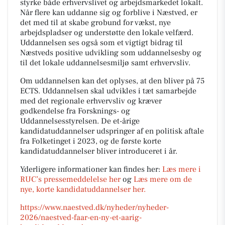
styrke både erhvervslivet og arbejdsmarkedet lokalt.
Når flere kan uddanne sig og forblive i Næstved, er
det med til at skabe grobund for vækst, nye
arbejdspladser og understøtte den lokale velfærd.
Uddannelsen ses også som et vigtigt bidrag til
Næstveds positive udvikling som uddannelsesby og
til det lokale uddannelsesmiljø samt erhvervsliv.
Om uddannelsen kan det oplyses, at den bliver på 75
ECTS. Uddannelsen skal udvikles i tæt samarbejde
med det regionale erhvervsliv og kræver
godkendelse fra Forsknings- og
Uddannelsesstyrelsen. De et-årige
kandidatuddannelser udspringer af en politisk aftale
fra Folketinget i 2023, og de første korte
kandidatuddannelser bliver introduceret i år.
Yderligere informationer kan findes her:
Læs mere i
RUC’s pressemeddelelse her
og
Læs mere om de
nye, korte kandidatuddannelser her.
https://www.naestved.dk/nyheder/nyheder-
2026/naestved-faar-en-ny-et-aarig-