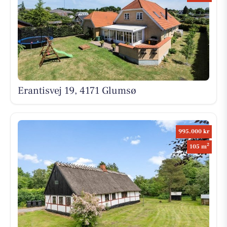
Erantisvej 19, 4171 Glumsø
995.000 kr
2
105 m