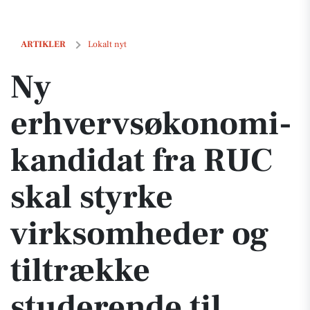
Ny erhvervsøkonomi-kandidat fra RUC skal styrke virksomheder og ti
ARTIKLER
Lokalt nyt
Ny
erhvervsøkonomi-
kandidat fra RUC
skal styrke
virksomheder og
tiltrække
studerende til