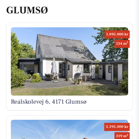
GLUMSØ
1.895.000 kr
2
134 m
Realskolevej 6, 4171 Glumsø
3.395.000 kr
2
219 m