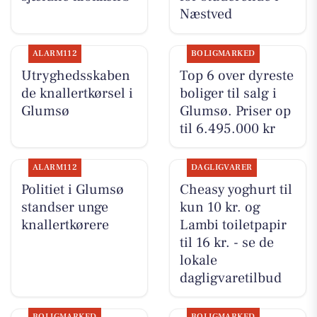
Næstved
ALARM112
BOLIGMARKED
Utryghedsskaben
Top 6 over dyreste
de knallertkørsel i
boliger til salg i
Glumsø
Glumsø. Priser op
til 6.495.000 kr
ALARM112
DAGLIGVARER
Politiet i Glumsø
Cheasy yoghurt til
standser unge
kun 10 kr. og
knallertkørere
Lambi toiletpapir
til 16 kr. - se de
lokale
dagligvaretilbud
BOLIGMARKED
BOLIGMARKED