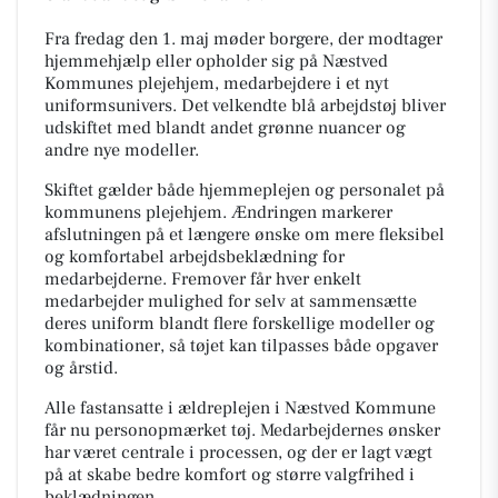
Fra fredag den 1. maj møder borgere, der modtager
hjemmehjælp eller opholder sig på Næstved
Kommunes plejehjem, medarbejdere i et nyt
uniformsunivers. Det velkendte blå arbejdstøj bliver
udskiftet med blandt andet grønne nuancer og
andre nye modeller.
Skiftet gælder både hjemmeplejen og personalet på
kommunens plejehjem. Ændringen markerer
afslutningen på et længere ønske om mere fleksibel
og komfortabel arbejdsbeklædning for
medarbejderne. Fremover får hver enkelt
medarbejder mulighed for selv at sammensætte
deres uniform blandt flere forskellige modeller og
kombinationer, så tøjet kan tilpasses både opgaver
og årstid.
Alle fastansatte i ældreplejen i Næstved Kommune
får nu personopmærket tøj. Medarbejdernes ønsker
har været centrale i processen, og der er lagt vægt
på at skabe bedre komfort og større valgfrihed i
beklædningen.