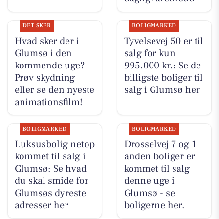
DET SKER
BOLIGMARKED
Hvad sker der i
Tyvelsevej 50 er til
Glumsø i den
salg for kun
kommende uge?
995.000 kr.: Se de
Prøv skydning
billigste boliger til
eller se den nyeste
salg i Glumsø her
animationsfilm!
BOLIGMARKED
BOLIGMARKED
Luksusbolig netop
Drosselvej 7 og 1
kommet til salg i
anden boliger er
Glumsø: Se hvad
kommet til salg
du skal smide for
denne uge i
Glumsøs dyreste
Glumsø - se
adresser her
boligerne her.