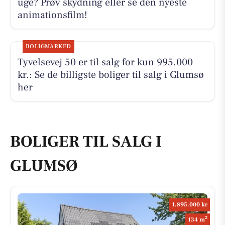
uge? Prøv skydning eller se den nyeste
animationsfilm!
BOLIGMARKED
Tyvelsevej 50 er til salg for kun 995.000
kr.: Se de billigste boliger til salg i Glumsø
her
BOLIGER TIL SALG I
GLUMSØ
1.895.000 kr
2
134 m