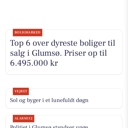
BOLIGMARKED
Top 6 over dyreste boliger til
salg i Glumsø. Priser op til
6.495.000 kr
VEJRET
Sol og byger i et lunefuldt døgn
ALARM112
Politiet i Glumsø standser unge