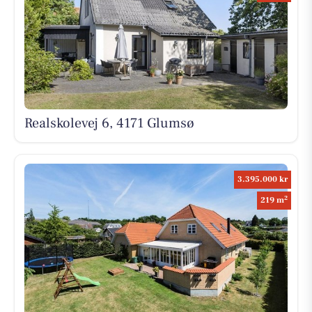
Realskolevej 6, 4171 Glumsø
3.395.000 kr
2
219 m