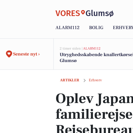
VORES
Glumsø
ALARM112
BOLIG
ERHVER
2 timer siden |
ALARM112
Seneste nyt ›
Utryghedsskabende knallertkørsel
Glumsø
Oplev Japans magi på familierejse med
ARTIKLER
Erhverv
Oplev Japan
familierejs
Rejseburea