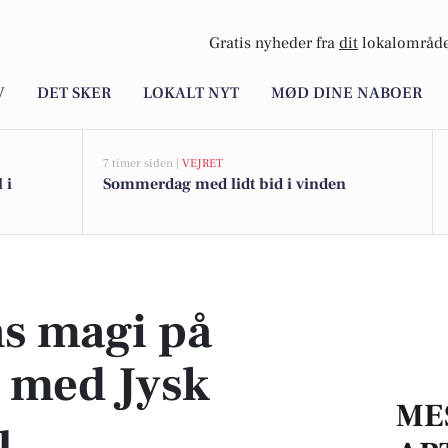
Gratis nyheder fra
dit
lokalområde
V
DET SKER
LOKALT NYT
MØD DINE NABOER
7 timer siden |
VEJRET
 i
Sommerdag med lidt bid i vinden
 Jysk Rejsebureau
s magi på
e med Jysk
ME
u