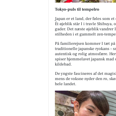
Tokyo-puls til tempelro
Japan er et land, der føles som et
Ét øjeblik står I i travle Shibuya
gader. Det næste øjeblik vandrer
stilheden i et gammelt zen-tempe
På familierejsen kommer I tæt på a
traditionelle japanske ryokans – 
autentisk og rolig atmosfære. He
spiser hjemmelavet japansk mad og
kildebad.
De yngste fascineres af det magisk
mens de voksne nyder den ro, skø
hele landet.