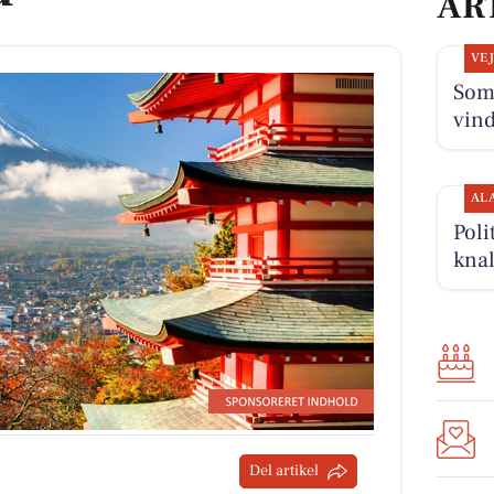
AR
VE
Som
vin
AL
Poli
knal
Del artikel