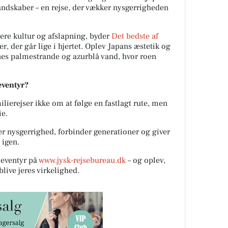
landskaber – en rejse, der vækker nysgerrigheden
re kultur og afslapning, byder
Det bedste af
r, der går lige i hjertet. Oplev Japans æstetik og
nes palmestrande og azurblå vand, hvor roen
eeventyr?
lierejser ikke om at følge en fastlagt rute, men
ie.
er nysgerrighed, forbinder generationer og giver
 igen.
eventyr på
www.jysk-rejsebureau.dk
– og oplev,
ive jeres virkelighed.