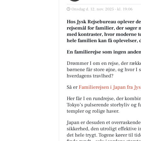
Onsdag d. 12. nov. 2025 - kl. 19:06
Hos Jysk Rejsebureau oplever de, 
rejsemål for familier, der søger 
med kontraster, hvor moderne te
hele familien kan få oplevelser, de
En familierejse som ingen ande
Drømmer I om en rejse, der række
børnene får store øjne, og hvor I 
hverdagens travlhed?
Så er
Familierejsen i Japan
fra Jy
Her får I en rundrejse, der kombin
Tokyo’s pulserende storbyliv og fu
templer og rolige haver.
Japan er desuden et overraskende 
sikkerhed, den utroligt effektive 
det hele trygt. Togene kører til tid