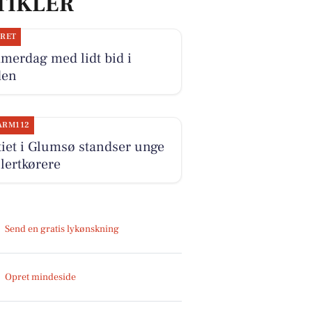
TIKLER
JRET
merdag med lidt bid i
den
ARM112
tiet i Glumsø standser unge
lertkørere
Send en gratis lykønskning
Opret mindeside