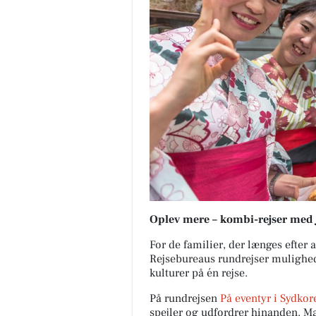
Oplev mere – kombi-rejser med
For de familier, der længes efter 
Rejsebureaus rundrejser mulighed 
kulturer på én rejse.
På rundrejsen
På eventyr i Sydkor
spejler og udfordrer hinanden. M