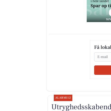
Få loka
Email
ALARM112
Utryghedsskabende