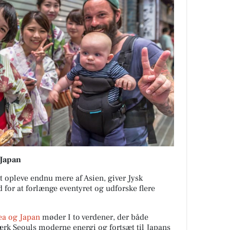
 Japan
at opleve endnu mere af Asien, giver Jysk
for at forlænge eventyret og udforske flere
ea og Japan
møder I to verdener, der både
ærk Seouls moderne energi og fortsæt til Japans