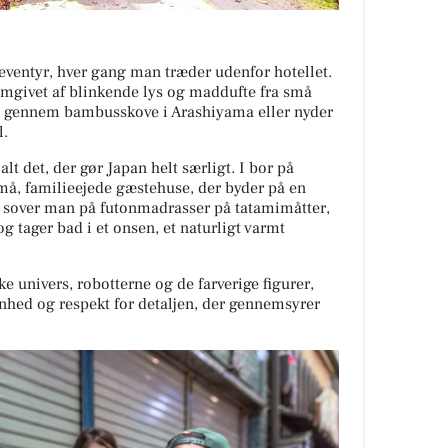
 eventyr, hver gang man træder udenfor hotellet.
, omgivet af blinkende lys og maddufte fra små
 I gennem bambusskove i Arashiyama eller nyder
l.
lt det, der gør Japan helt særligt. I bor på
små, familieejede gæstehuse, der byder på en
r sover man på futonmadrasser på tatamimåtter,
 tager bad i et onsen, et naturligt varmt
e univers, robotterne og de farverige figurer,
nhed og respekt for detaljen, der gennemsyrer