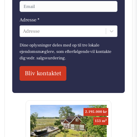
Adresse *
Adresse
Dine oplysninger deles med op til tre lokale
ejendomsmæglere, som efterfølgende vil kontakte
dig vedr. salgsvurdering.
Bliv kontaktet
2.195.000 kr
2
153 m