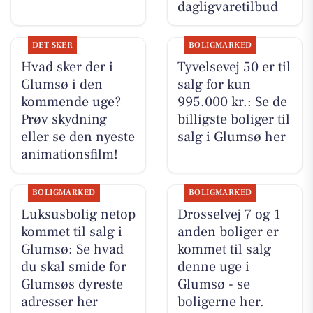
dagligvaretilbud
DET SKER
BOLIGMARKED
Hvad sker der i
Tyvelsevej 50 er til
Glumsø i den
salg for kun
kommende uge?
995.000 kr.: Se de
Prøv skydning
billigste boliger til
eller se den nyeste
salg i Glumsø her
animationsfilm!
BOLIGMARKED
BOLIGMARKED
Luksusbolig netop
Drosselvej 7 og 1
kommet til salg i
anden boliger er
Glumsø: Se hvad
kommet til salg
du skal smide for
denne uge i
Glumsøs dyreste
Glumsø - se
adresser her
boligerne her.