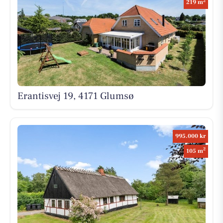
2
219 m
Erantisvej 19, 4171 Glumsø
995.000 kr
2
105 m