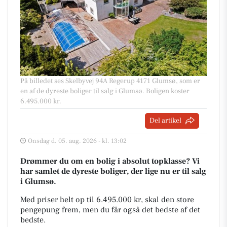
På billedet ses Skelbyvej 94A Regerup 4171 Glumsø, som er
en af de dyreste boliger til salg i Glumsø. Boligen koster
6.495.000 kr.
Del artikel
Onsdag d. 05. aug. 2026 - kl. 13:02
Drømmer du om en bolig i absolut topklasse? Vi
har samlet de dyreste boliger, der lige nu er til salg
i Glumsø.
Med priser helt op til 6.495.000 kr, skal den store
pengepung frem, men du får også det bedste af det
bedste.