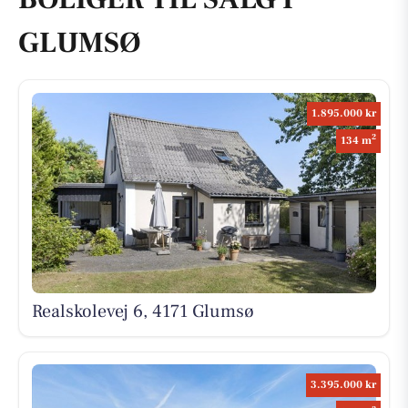
GLUMSØ
1.895.000 kr
2
134 m
Realskolevej 6, 4171 Glumsø
3.395.000 kr