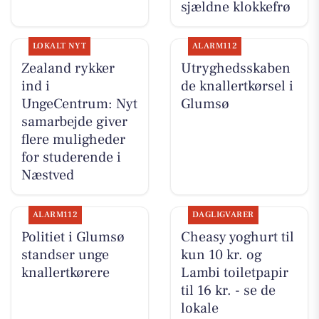
sjældne klokkefrø
LOKALT NYT
ALARM112
Zealand rykker
Utryghedsskaben
ind i
de knallertkørsel i
UngeCentrum: Nyt
Glumsø
samarbejde giver
flere muligheder
for studerende i
Næstved
ALARM112
DAGLIGVARER
Politiet i Glumsø
Cheasy yoghurt til
standser unge
kun 10 kr. og
knallertkørere
Lambi toiletpapir
til 16 kr. - se de
lokale