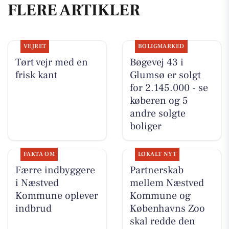
FLERE ARTIKLER
VEJRET
BOLIGMARKED
Tørt vejr med en
Bøgevej 43 i
frisk kant
Glumsø er solgt
for 2.145.000 - se
køberen og 5
andre solgte
boliger
FAKTA OM
LOKALT NYT
Færre indbyggere
Partnerskab
i Næstved
mellem Næstved
Kommune oplever
Kommune og
indbrud
Københavns Zoo
skal redde den