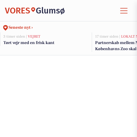
VORES
Glumsø
Seneste nyt ›
3 timer siden |
VEJRET
17 timer siden |
LOKALT 
Tørt vejr med en frisk kant
Partnerskab mellem
Københavns Zoo skal 
klokkefrø