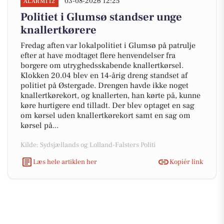
03-08-2026 12:25
ALARM112
Politiet i Glumsø standser unge
knallertkørere
Fredag aften var lokalpolitiet i Glumsø på patrulje
efter at have modtaget flere henvendelser fra
borgere om utryghedsskabende knallertkørsel.
Klokken 20.04 blev en 14-årig dreng standset af
politiet på Østergade. Drengen havde ikke noget
knallertkørekort, og knallerten, han kørte på, kunne
køre hurtigere end tilladt. Der blev optaget en sag
om kørsel uden knallertkørekort samt en sag om
kørsel på...
Kilde: Sydsjællands og Lolland-Falsters Politi
Læs hele artiklen her
Kopiér link