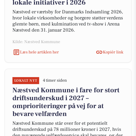
lokale initiativer i 2026
Næstved er værtsby for Danmarks Indsamling 2026,
hvor lokale virksomheder og borgere støtter verdens
glemte børn, med kulmination ved tv-show i Arena
Næstved den 31. januar 2026.
Kilde: Næstved Kommune
Læs hele artiklen her
Kopiér link
4 timer siden
LOKALT NYT
Næstved Kommune i fare for stort
driftsunderskud i 2027 –
omprioriteringer på vej for at
bevare velfærden
Næstved Kommune står over for et potentielt
driftsunderskud på 78 millioner kroner i 2027, hvis
den nuværende velfærdsservice skal bevares, og der