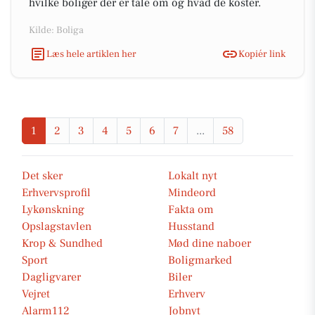
hvilke boliger der er tale om og hvad de koster.
Kilde: Boliga
Læs hele artiklen her
Kopiér link
1
2
3
4
5
6
7
...
58
Det sker
Lokalt nyt
Erhvervsprofil
Mindeord
Lykønskning
Fakta om
Opslagstavlen
Husstand
Krop & Sundhed
Mød dine naboer
Sport
Boligmarked
Dagligvarer
Biler
Vejret
Erhverv
Alarm112
Jobnyt