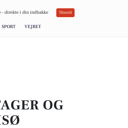
 -
direkte i din indbakke
Tilmeld
SPORT
VEJRET
TAGER OG
MSØ