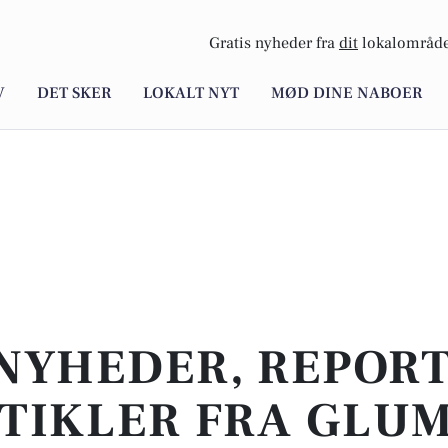
Gratis nyheder fra
dit
lokalområde
V
DET SKER
LOKALT NYT
MØD DINE NABOER
NYHEDER, REPOR
TIKLER FRA GLU