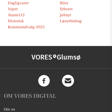
Dagligvarer
Biler
Vejret
Erhverv
Alarm112
Jobnyt
Historisk
Læserbidrag
Kommunalvalg 2025
VORES
Glumsø
OM VORES DIGITAL
Om os