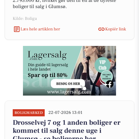
2.795.000 kr, hvilket gør den til en af de dyreste
boliger til salg i Glumsø.
Kilde: Boliga
Læs hele artiklen her
Kopiér link
22-07-2026 13:01
BOLIGMARKED
Drosselvej 7 og 1 anden boliger er
kommet til salg denne uge i
Glumsø - se boligerne her.