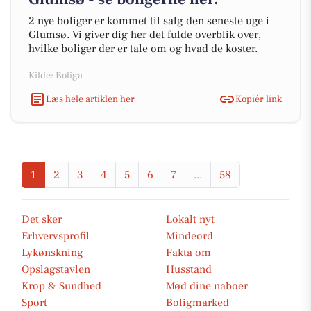
2 nye boliger er kommet til salg den seneste uge i
Glumsø. Vi giver dig her det fulde overblik over,
hvilke boliger der er tale om og hvad de koster.
Kilde: Boliga
Læs hele artiklen her
Kopiér link
1
2
3
4
5
6
7
...
58
Det sker
Lokalt nyt
Erhvervsprofil
Mindeord
Lykønskning
Fakta om
Opslagstavlen
Husstand
Krop & Sundhed
Mød dine naboer
Sport
Boligmarked