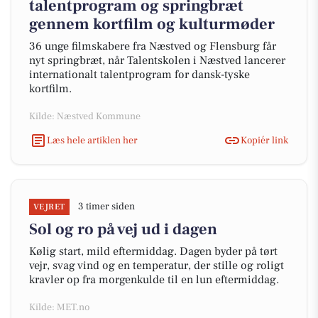
talentprogram og springbræt
gennem kortfilm og kulturmøder
36 unge filmskabere fra Næstved og Flensburg får
nyt springbræt, når Talentskolen i Næstved lancerer
internationalt talentprogram for dansk-tyske
kortfilm.
Kilde: Næstved Kommune
Læs hele artiklen her
Kopiér link
3 timer siden
VEJRET
Sol og ro på vej ud i dagen
Kølig start, mild eftermiddag. Dagen byder på tørt
vejr, svag vind og en temperatur, der stille og roligt
kravler op fra morgenkulde til en lun eftermiddag.
Kilde: MET.no