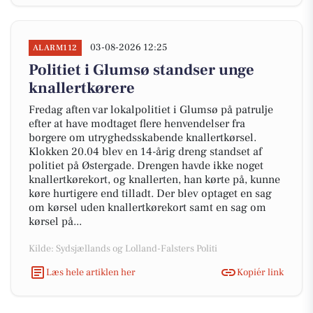
03-08-2026 12:25
ALARM112
Politiet i Glumsø standser unge
knallertkørere
Fredag aften var lokalpolitiet i Glumsø på patrulje
efter at have modtaget flere henvendelser fra
borgere om utryghedsskabende knallertkørsel.
Klokken 20.04 blev en 14-årig dreng standset af
politiet på Østergade. Drengen havde ikke noget
knallertkørekort, og knallerten, han kørte på, kunne
køre hurtigere end tilladt. Der blev optaget en sag
om kørsel uden knallertkørekort samt en sag om
kørsel på...
Kilde: Sydsjællands og Lolland-Falsters Politi
Læs hele artiklen her
Kopiér link