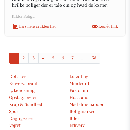
hvilke boliger der er tale om og hvad de koster.
Kilde: Boliga
Læs hele artiklen her
Kopiér link
1
2
3
4
5
6
7
...
58
Det sker
Lokalt nyt
Erhvervsprofil
Mindeord
Lykønskning
Fakta om
Opslagstavlen
Husstand
Krop & Sundhed
Mød dine naboer
Sport
Boligmarked
Dagligvarer
Biler
Vejret
Erhverv