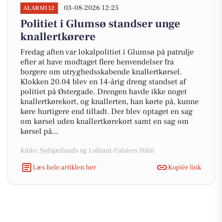
03-08-2026 12:25
ALARM112
Politiet i Glumsø standser unge
knallertkørere
Fredag aften var lokalpolitiet i Glumsø på patrulje
efter at have modtaget flere henvendelser fra
borgere om utryghedsskabende knallertkørsel.
Klokken 20.04 blev en 14-årig dreng standset af
politiet på Østergade. Drengen havde ikke noget
knallertkørekort, og knallerten, han kørte på, kunne
køre hurtigere end tilladt. Der blev optaget en sag
om kørsel uden knallertkørekort samt en sag om
kørsel på...
Kilde: Sydsjællands og Lolland-Falsters Politi
Læs hele artiklen her
Kopiér link