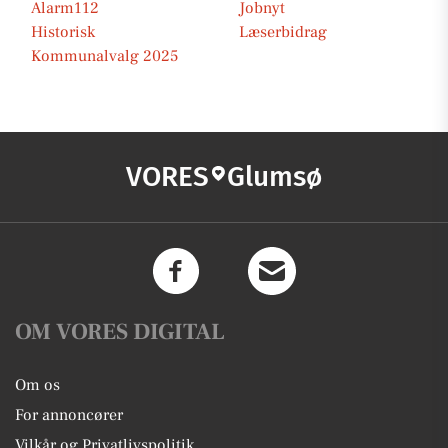
Alarm112
Jobnyt
Historisk
Læserbidrag
Kommunalvalg 2025
VORES
Glumsø
OM VORES DIGITAL
Om os
For annoncører
Vilkår og Privatlivspolitik