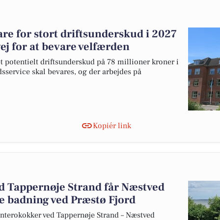
e for stort driftsunderskud i 2027
ej for at bevare velfærden
 potentielt driftsunderskud på 78 millioner kroner i
sservice skal bevares, og der arbejdes på
Kopiér link
ed Tappernøje Strand får Næstved
e badning ved Præstø Fjord
nterokokker ved Tappernøje Strand – Næstved