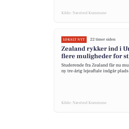
Kilde: Næstved Kommune
22 timer siden
LOKALT NYT
Zealand rykker ind i 
flere muligheder for 
Studerende fra Zealand får nu mu
ny tre-årig lejeaftale indgår plad
Kilde: Næstved Kommune