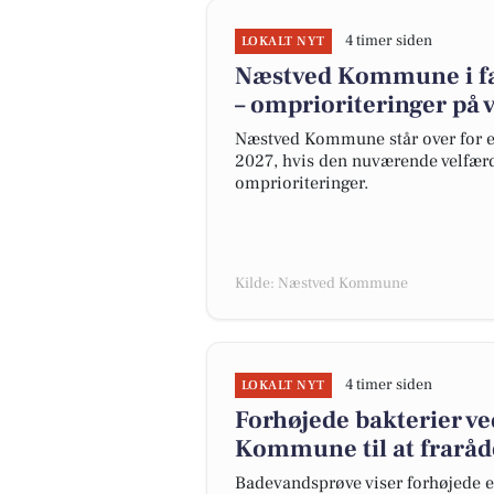
4 timer siden
LOKALT NYT
Næstved Kommune i far
– omprioriteringer på v
Næstved Kommune står over for et
2027, hvis den nuværende velfærd
omprioriteringer.
Kilde: Næstved Kommune
4 timer siden
LOKALT NYT
Forhøjede bakterier v
Kommune til at fraråd
Badevandsprøve viser forhøjede e