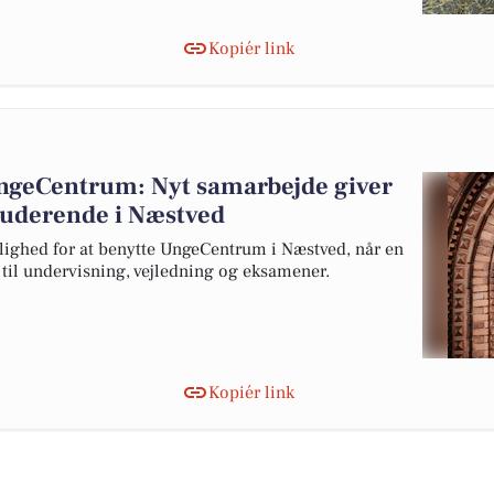
Kopiér link
UngeCentrum: Nyt samarbejde giver
studerende i Næstved
lighed for at benytte UngeCentrum i Næstved, når en
s til undervisning, vejledning og eksamener.
Kopiér link