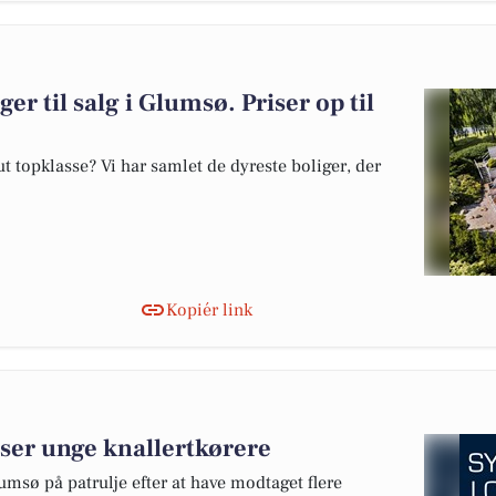
er til salg i Glumsø. Priser op til
 topklasse? Vi har samlet de dyreste boliger, der
Kopiér link
dser unge knallertkørere
lumsø på patrulje efter at have modtaget flere