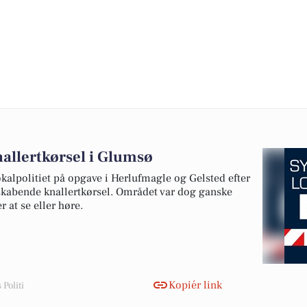
llertkørsel i Glumsø
okalpolitiet på opgave i Herlufmagle og Gelsted efter
skabende knallertkørsel. Området var dog ganske
r at se eller høre.
Kopiér link
Politi