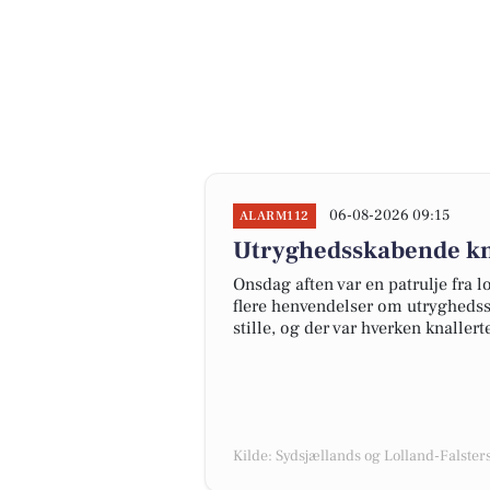
06-08-2026 09:15
ALARM112
Utryghedsskabende kna
Onsdag aften var en patrulje fra l
flere henvendelser om utrygheds
stille, og der var hverken knallerte
Kilde: Sydsjællands og Lolland-Falsters 