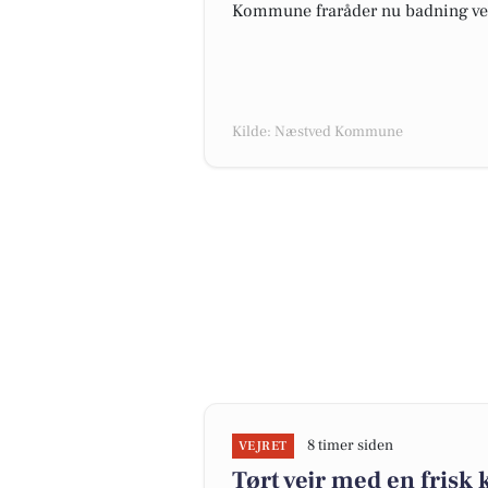
Kommune fraråder nu badning ved 
Kilde: Næstved Kommune
8 timer siden
VEJRET
Tørt vejr med en frisk 