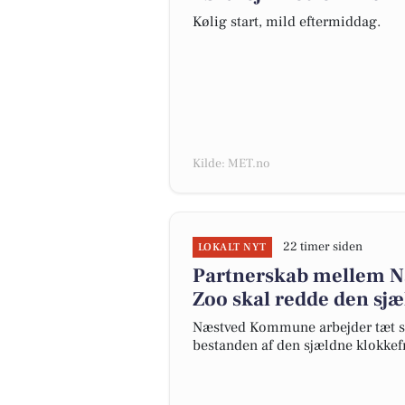
Kølig start, mild eftermiddag.
Kilde: MET.no
22 timer siden
LOKALT NYT
Partnerskab mellem 
Zoo skal redde den sj
Næstved Kommune arbejder tæt s
bestanden af den sjældne klokkef