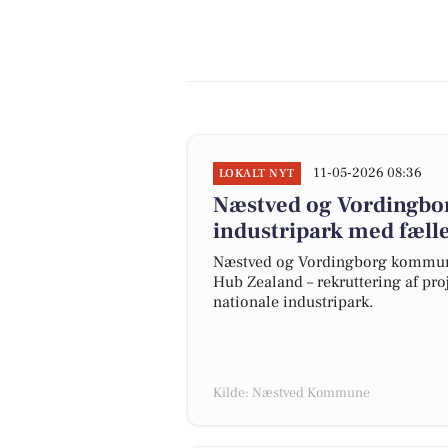
11-05-2026 08:36
LOKALT NYT
Næstved og Vordingbor
industripark med fælle
Næstved og Vordingborg kommuner
Hub Zealand – rekruttering af proj
nationale industripark.
Kilde: Næstved Kommune