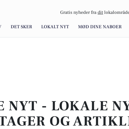
Gratis nyheder fra
dit
lokalområde
V
DET SKER
LOKALT NYT
MØD DINE NABOER
E NYT - LOKALE N
TAGER OG ARTIKL