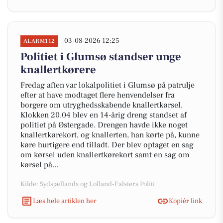
03-08-2026 12:25
ALARM112
Politiet i Glumsø standser unge
knallertkørere
Fredag aften var lokalpolitiet i Glumsø på patrulje
efter at have modtaget flere henvendelser fra
borgere om utryghedsskabende knallertkørsel.
Klokken 20.04 blev en 14-årig dreng standset af
politiet på Østergade. Drengen havde ikke noget
knallertkørekort, og knallerten, han kørte på, kunne
køre hurtigere end tilladt. Der blev optaget en sag
om kørsel uden knallertkørekort samt en sag om
kørsel på...
Kilde: Sydsjællands og Lolland-Falsters Politi
Læs hele artiklen her
Kopiér link