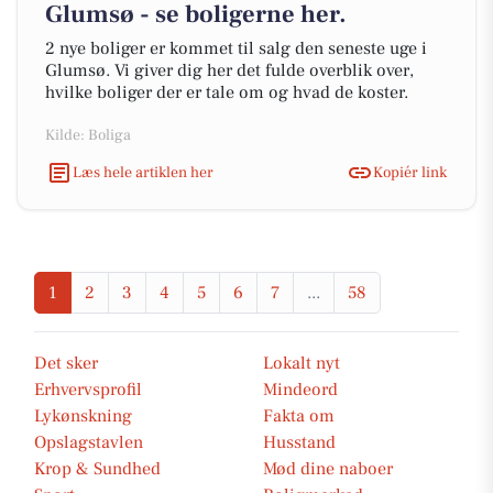
Glumsø - se boligerne her.
2 nye boliger er kommet til salg den seneste uge i
Glumsø. Vi giver dig her det fulde overblik over,
hvilke boliger der er tale om og hvad de koster.
Kilde: Boliga
Læs hele artiklen her
Kopiér link
1
2
3
4
5
6
7
...
58
Det sker
Lokalt nyt
Erhvervsprofil
Mindeord
Lykønskning
Fakta om
Opslagstavlen
Husstand
Krop & Sundhed
Mød dine naboer