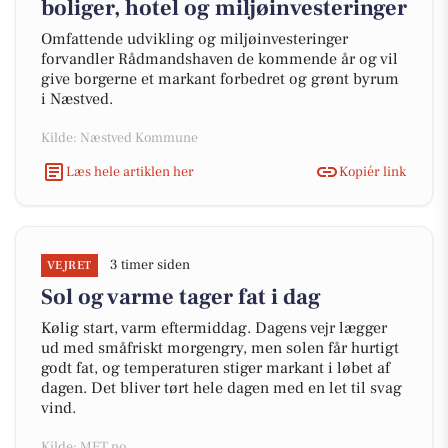
boliger, hotel og miljøinvesteringer
Omfattende udvikling og miljøinvesteringer
forvandler Rådmandshaven de kommende år og vil
give borgerne et markant forbedret og grønt byrum
i Næstved.
Kilde: Næstved Kommune
Læs hele artiklen her
Kopiér link
3 timer siden
VEJRET
Sol og varme tager fat i dag
Kølig start, varm eftermiddag. Dagens vejr lægger
ud med småfriskt morgengry, men solen får hurtigt
godt fat, og temperaturen stiger markant i løbet af
dagen. Det bliver tørt hele dagen med en let til svag
vind.
Kilde: MET.no