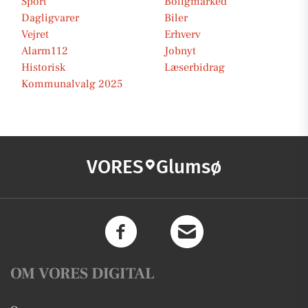
Sport
Boligmarked
Dagligvarer
Biler
Vejret
Erhverv
Alarm112
Jobnyt
Historisk
Læserbidrag
Kommunalvalg 2025
VORES
Glumsø
OM VORES DIGITAL