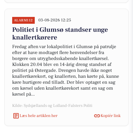
03-08-2026 12:25
ALARM112
Politiet i Glumsø standser unge
knallertkørere
Fredag aften var lokalpolitiet i Glumsø på patrulje
efter at have modtaget flere henvendelser fra
borgere om utryghedsskabende knallertkørsel.
Klokken 20.04 blev en 14-årig dreng standset af
politiet på Østergade. Drengen havde ikke noget
knallertkørekort, og knallerten, han kørte på, kunne
køre hurtigere end tilladt. Der blev optaget en sag
om kørsel uden knallertkørekort samt en sag om
kørsel på...
Kilde: Sydsjællands og Lolland-Falsters Politi
Læs hele artiklen her
Kopiér link