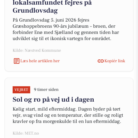
lokalsamfundet fejres på
Grundlovsdag
På Grundlovsdag 5. juni 2026 fejres
Græshoppebroens 90-års jubilæum – broen, der
forbinder Enø med Sjælland og gennem tiden har
udviklet sig til et ikonisk vartegn for området.
Kilde: Næstved Kommune
Læs hele artiklen her
Kopiér link
9 timer siden
VEJRET
Sol og ro på vej ud i dagen
Kølig start, mild eftermiddag. Dagen byder på tørt
vejr, svag vind og en temperatur, der stille og roligt
kravler op fra morgenkulde til en lun eftermiddag.
Kilde: MET.no