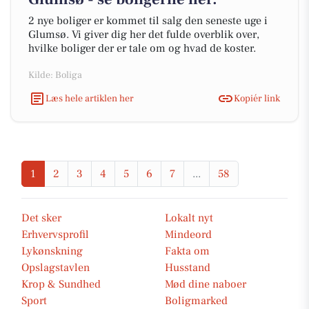
2 nye boliger er kommet til salg den seneste uge i
Glumsø. Vi giver dig her det fulde overblik over,
hvilke boliger der er tale om og hvad de koster.
Kilde: Boliga
Læs hele artiklen her
Kopiér link
1
2
3
4
5
6
7
...
58
Det sker
Lokalt nyt
Erhvervsprofil
Mindeord
Lykønskning
Fakta om
Opslagstavlen
Husstand
Krop & Sundhed
Mød dine naboer
Sport
Boligmarked