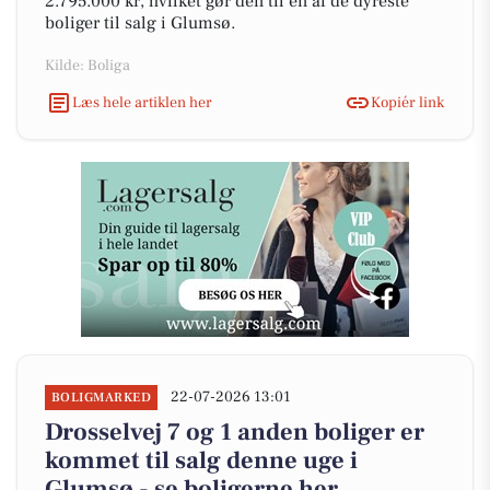
2.795.000 kr, hvilket gør den til en af de dyreste
boliger til salg i Glumsø.
Kilde: Boliga
Læs hele artiklen her
Kopiér link
22-07-2026 13:01
BOLIGMARKED
Drosselvej 7 og 1 anden boliger er
kommet til salg denne uge i
Glumsø - se boligerne her.