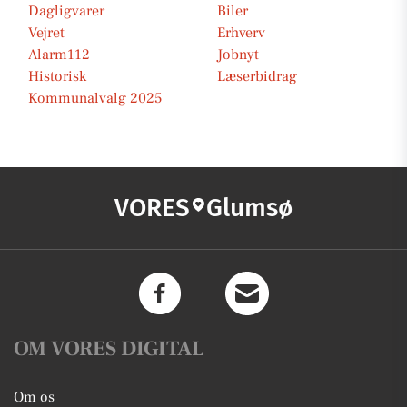
Dagligvarer
Biler
Vejret
Erhverv
Alarm112
Jobnyt
Historisk
Læserbidrag
Kommunalvalg 2025
VORES
Glumsø
OM VORES DIGITAL
Om os