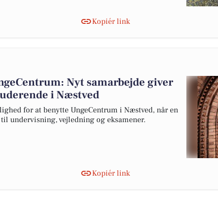
Kopiér link
UngeCentrum: Nyt samarbejde giver
studerende i Næstved
lighed for at benytte UngeCentrum i Næstved, når en
s til undervisning, vejledning og eksamener.
Kopiér link