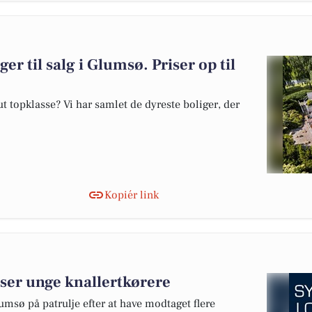
er til salg i Glumsø. Priser op til
 topklasse? Vi har samlet de dyreste boliger, der
Kopiér link
dser unge knallertkørere
lumsø på patrulje efter at have modtaget flere