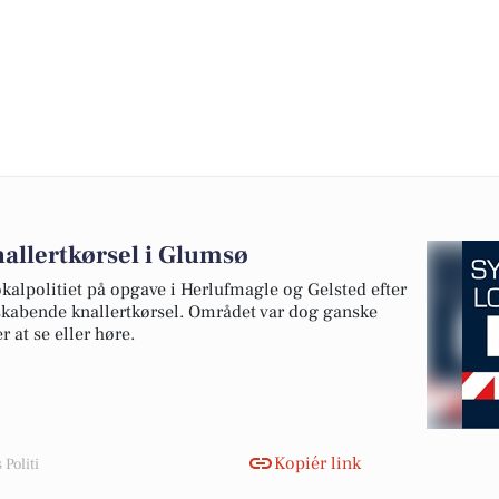
llertkørsel i Glumsø
okalpolitiet på opgave i Herlufmagle og Gelsted efter
skabende knallertkørsel. Området var dog ganske
r at se eller høre.
Kopiér link
Politi