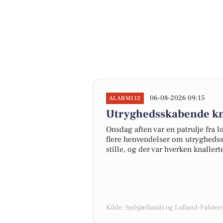
06-08-2026 09:15
ALARM112
Utryghedsskabende kna
Onsdag aften var en patrulje fra l
flere henvendelser om utrygheds
stille, og der var hverken knallerte
Kilde: Sydsjællands og Lolland-Falsters 