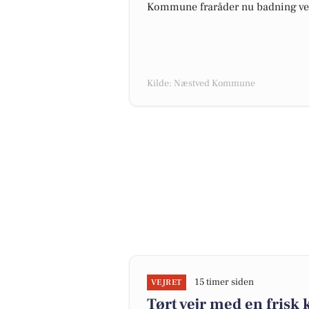
Kommune fraråder nu badning ved 
Kilde: Næstved Kommune
15 timer siden
VEJRET
Tørt vejr med en frisk 