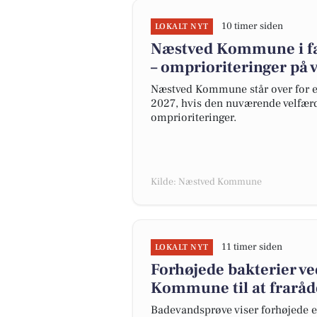
10 timer siden
LOKALT NYT
Næstved Kommune i far
– omprioriteringer på v
Næstved Kommune står over for et
2027, hvis den nuværende velfærd
omprioriteringer.
Kilde: Næstved Kommune
11 timer siden
LOKALT NYT
Forhøjede bakterier v
Kommune til at fraråd
Badevandsprøve viser forhøjede e