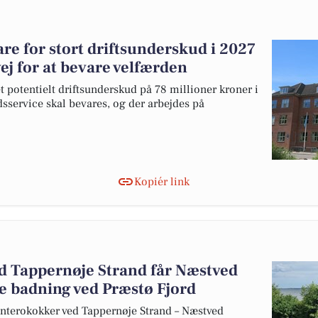
e for stort driftsunderskud i 2027
ej for at bevare velfærden
 potentielt driftsunderskud på 78 millioner kroner i
sservice skal bevares, og der arbejdes på
Kopiér link
ed Tappernøje Strand får Næstved
e badning ved Præstø Fjord
nterokokker ved Tappernøje Strand – Næstved