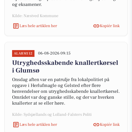
og eksamener.
Kilde: Næstved Kommune
Læs hele artiklen her
Kopiér link
06-08-2026 09:15
ALARM112
Utryghedsskabende knallertkørsel
i Glumsø
Onsdag aften var en patrulje fra lokalpolitiet på
opgave i Herlufmagle og Gelsted efter flere
henvendelser om utryghedsskabende knallertkørsel.
Området var dog ganske stille, og der var hverken
knallerter at se eller høre.
Kilde: Sydsjællands og Lolland-Falsters Politi
Læs hele artiklen her
Kopiér link