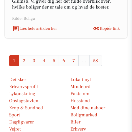
Glumsø. Vi giver dig her det fulde overblik over,
hvilke boliger der er tale om og hvad de koster.
Kilde: Boliga
Læs hele artiklen her
Kopiér link
1
2
3
4
5
6
7
...
58
Det sker
Lokalt nyt
Erhvervsprofil
Mindeord
Lykønskning
Fakta om
Opslagstavlen
Husstand
Krop & Sundhed
Mød dine naboer
Sport
Boligmarked
Dagligvarer
Biler
Vejret
Erhverv