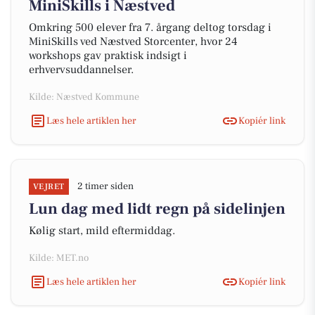
MiniSkills i Næstved
Omkring 500 elever fra 7. årgang deltog torsdag i
MiniSkills ved Næstved Storcenter, hvor 24
workshops gav praktisk indsigt i
erhvervsuddannelser.
Kilde: Næstved Kommune
Læs hele artiklen her
Kopiér link
2 timer siden
VEJRET
Lun dag med lidt regn på sidelinjen
Kølig start, mild eftermiddag.
Kilde: MET.no
Læs hele artiklen her
Kopiér link